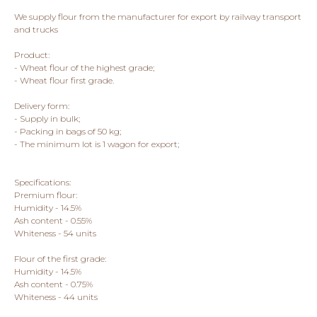
We supply flour from the manufacturer for export by railway transport
and trucks
Product:
- Wheat flour of the highest grade;
- Wheat flour first grade.
Delivery form:
- Supply in bulk;
- Packing in bags of 50 kg;
- The minimum lot is 1 wagon for export;
Specifications:
Premium flour:
Humidity - 14.5%
Ash content - 0.55%
Whiteness - 54 units
Flour of the first grade:
Humidity - 14.5%
Ash content - 0.75%
Whiteness - 44 units