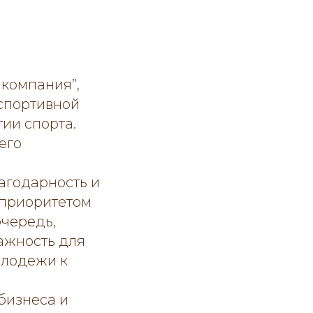
 компания”,
спортивной
ии спорта.
его
агодарность и
 приоритетом
очередь,
важность для
олодежи к
бизнеса и