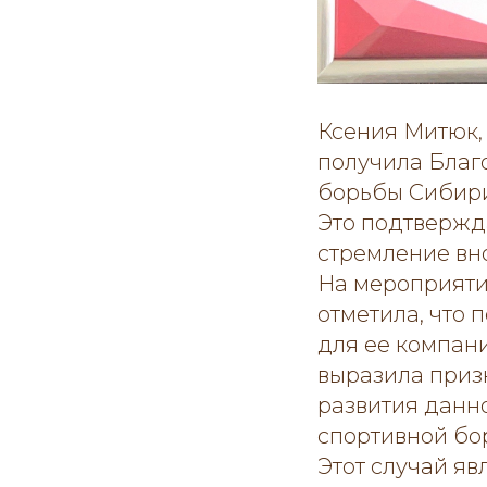
Ксения Митюк,
получила Благ
борьбы Сибири
Это подтвержда
стремление вно
На мероприяти
отметила, что
для ее компан
выразила призн
развития данн
спортивной бо
Этот случай я